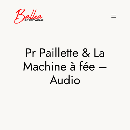
Aller
au
contenu
Pr Paillette & La
Machine à fée –
Audio